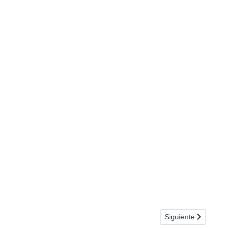
Artículo siguiente:
Siguiente