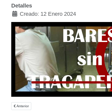
Detalles
Creado: 12 Enero 2024
Artículo anterior: 24 Congreso de FEJAR en Pamplona
Anterior