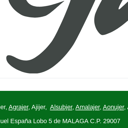
er,
Agrajer
, Ajijer,
Alsubjer
,
Amalajer
,
Aonujer
,
uel España Lobo 5 de MALAGA C.P. 29007