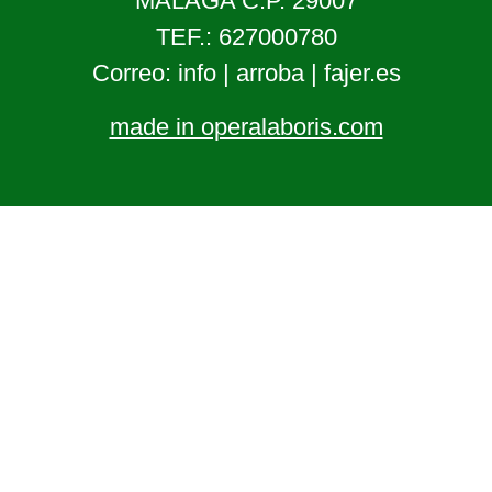
MALAGA C.P. 29007
TEF.: 627000780
Correo: info | arroba | fajer.es
made in operalaboris.com