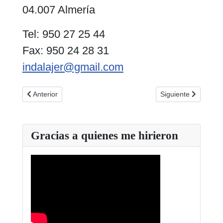
04.007 Almería
Tel: 950 27 25 44
Fax: 950 24 28 31
indalajer@gmail.com
Artículo anterior: ASEJER. Sevilla. 954 90 83 00
Artículo siguiente:
Anterior
Siguiente
Gracias a quienes me hirieron