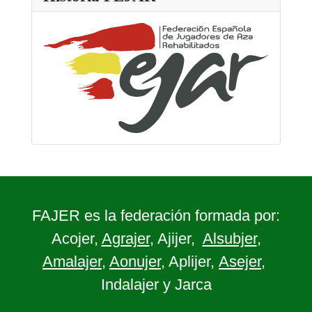
FAJER es la federación formada por:
Acojer,
Agrajer
, Ajijer,
Alsubjer
,
Amalajer
,
Aonujer
, Aplijer,
Asejer
,
Indalajer y Jarca