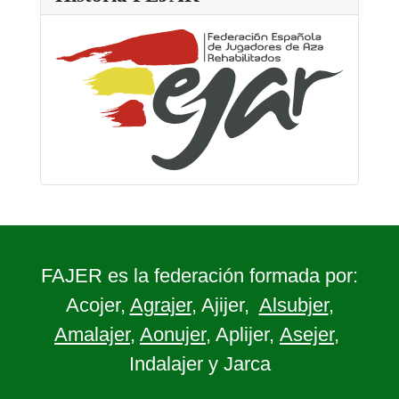
FAJER es la federación formada por:
Acojer,
Agrajer
, Ajijer,
Alsubjer
,
Amalajer
,
Aonujer
, Aplijer,
Asejer
,
Indalajer y Jarca