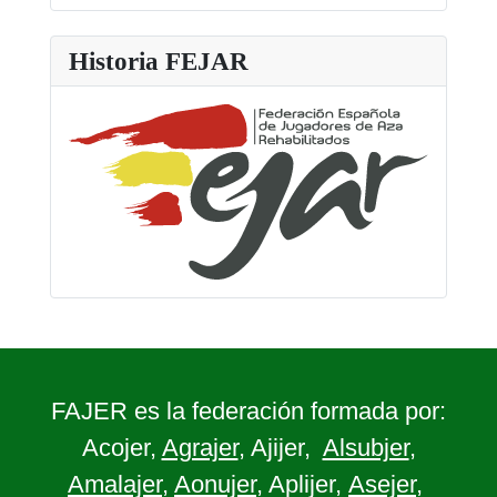
Historia FEJAR
FAJER es la federación formada por:
Acojer,
Agrajer
, Ajijer,
Alsubjer
,
Amalajer
,
Aonujer
, Aplijer,
Asejer
,