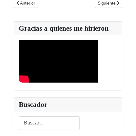
Artículo anterior: Guía AGRAJER para docentes
Artículo siguiente
Anterior
Siguiente
Gracias a quienes me hirieron
Buscador
Buscar
Type 2 or more characters for results.