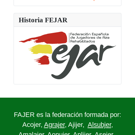
Historia FEJAR
FAJER es la federación formada por:
Acojer,
Agrajer
, Ajijer,
Alsubjer
,
Amalajer
,
Aonujer
, Aplijer,
Asejer
,