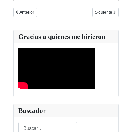
Artículo anterior: Manifiesto día sin juego 2015
Artículo siguiente:
Anterior
Siguiente
Gracias a quienes me hirieron
Buscador
Buscar