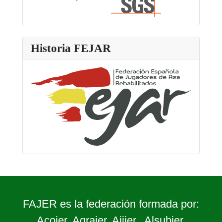
Historia FEJAR
FAJER es la federación formada por:
Acojer,
Agrajer
, Ajijer,
Alsubjer
,