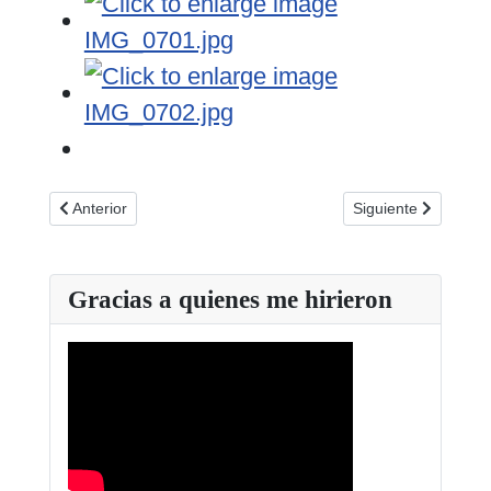
Artículo anterior: Curso de monitores terapeúticos de asisten
Artículo siguiente: 
Anterior
Siguiente
Gracias a quienes me hirieron