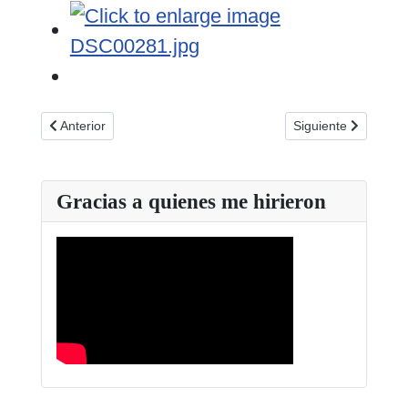
Artículo anterior: FAJER en el XV Congreso de FEJAR
Artículo siguiente:
Anterior
Siguiente
Gracias a quienes me hirieron