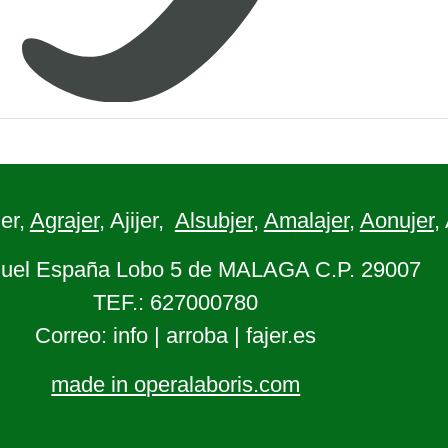
er,
Agrajer
, Ajijer,
Alsubjer
,
Amalajer
,
Aonujer
,
uel España Lobo 5 de MALAGA C.P. 29007
TEF.: 627000780
Correo: info | arroba | fajer.es
made in operalaboris.com