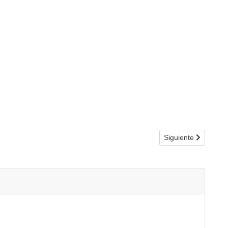
Artículo siguiente
Siguiente