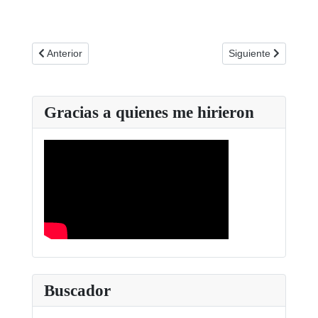
Artículo anterior: Abusar de las nuevas tecnologías reduce la
Artículo siguiente: 
Anterior
Siguiente
Gracias a quienes me hirieron
Buscador