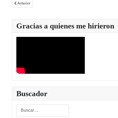
Artículo anterior: Ideal de Almería formato papel 25-03-2014
Anterior
Gracias a quienes me hirieron
Buscador
Buscar