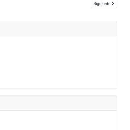
Artículo siguiente:
Siguiente