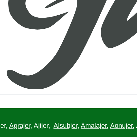
er,
Agrajer
, Ajijer,
Alsubjer
,
Amalajer
,
Aonujer
,