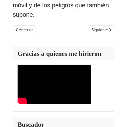
móvil y de los peligros que también
supone.
Artículo anterior: Córdoba y Séneca disputarán el domingo el
Artículo siguiente: 
Anterior
Siguiente
Gracias a quienes me hirieron
Buscador