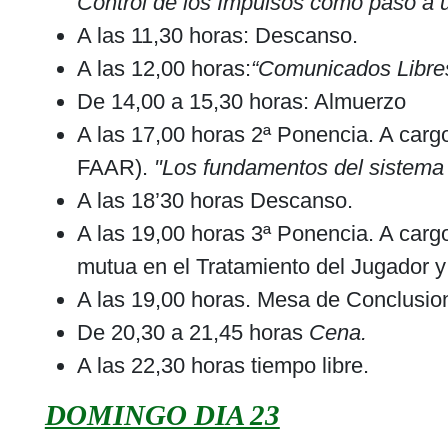
Control de los Impulsos como paso a 
A las 11,30 horas: Descanso.
A las 12,00 horas:
“Comunicados Libre
De 14,00 a 15,30 horas: Almuerzo
A las 17,00 horas 2ª Ponencia. A carg
FAAR).
"Los fundamentos del sistema
A las 18’30 horas Descanso.
A las 19,00 horas 3ª Ponencia. A ca
mutua en el Tratamiento del Jugador y 
A las 19,00 horas. Mesa de Conclusi
De 20,30 a 21,45 horas
Cena.
A las 22,30 horas tiempo libre.
DOMINGO DIA 23