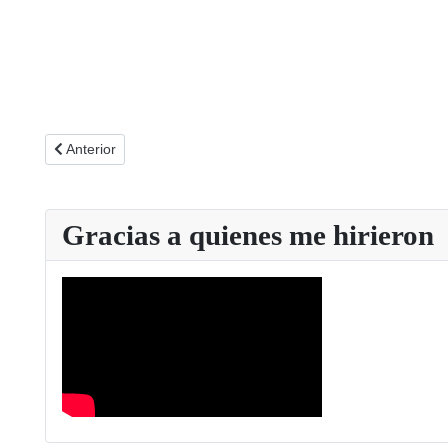
Artículo anterior: Conclusiones del XXIII Congreso de Fajer e
Anterior
Gracias a quienes me hirieron