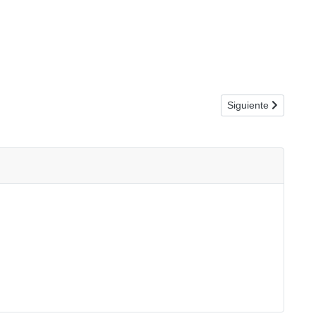
Artículo siguiente:
Siguiente