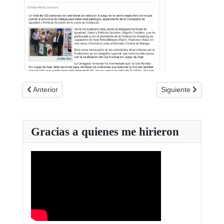
Artículo anterior: Noticias de Almería 29-10-2015
Artículo siguiente:
Anterior
Siguiente
Gracias a quienes me hirieron