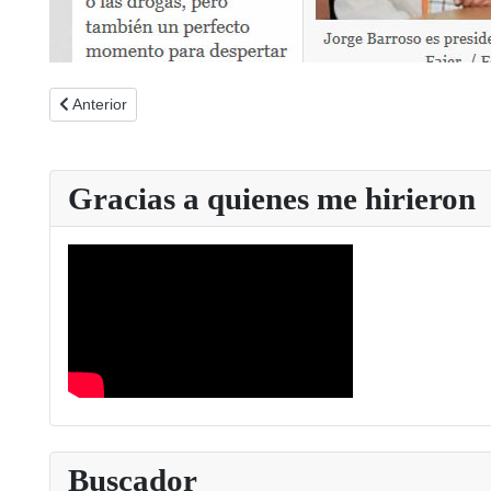
Artículo anterior: Huelva Ya 29-10-2015
Anterior
Gracias a quienes me hirieron
Buscador