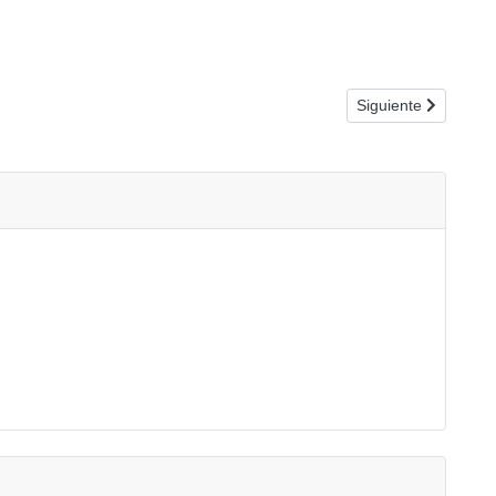
Artículo siguiente:
Siguiente