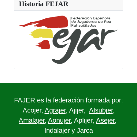
Historia FEJAR
FAJER es la federación formada por:
Acojer,
Agrajer
, Ajijer,
Alsubjer
,
Amalajer
,
Aonujer
, Aplijer,
Asejer
,
Indalajer y Jarca