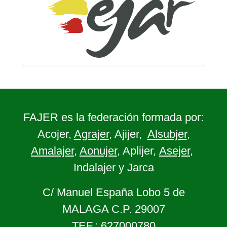
FAJER es la federación formada por:
Acojer,
Agrajer
, Ajijer,
Alsubjer
,
Amalajer
,
Aonujer
, Aplijer,
Asejer
,
Indalajer y Jarca
C/ Manuel España Lobo 5 de
MALAGA C.P. 29007
TEF.: 627000780