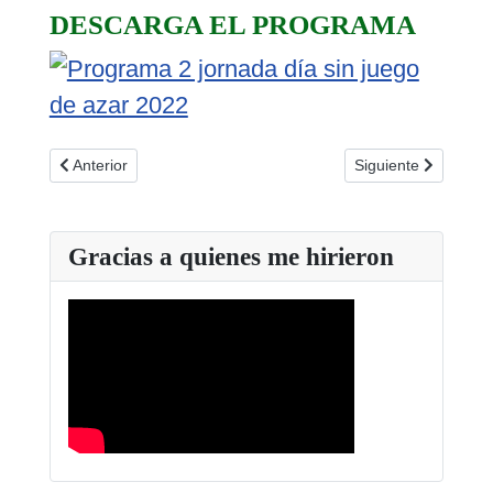
DESCARGA EL PROGRAMA
Artículo anterior: Del Gordo de Navidad a los rascas, cómo en
Artículo siguiente:
Anterior
Siguiente
Gracias a quienes me hirieron