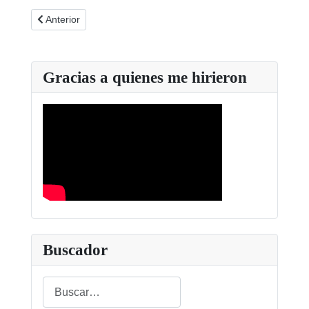
Artículo anterior: Homenaje a Aonujer
Anterior
Gracias a quienes me hirieron
Buscador
Buscar