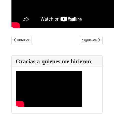
Artículo anterior: La barra de pan más cara del mundo
Artículo siguiente: 
Anterior
Siguiente
Gracias a quienes me hirieron