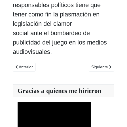
responsables políticos tiene que
tener como fin la plasmación en
legislación del clamor
social ante el bombardeo de
publicidad del juego en los medios
audiovisuales.
Artículo anterior: La Comunidad de Madrid avala una tragaperra
Artículo siguiente:
Anterior
Siguiente
Gracias a quienes me hirieron