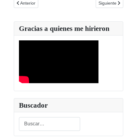
Artículo anterior: Reglamento 1 Carrera Aonujer
Artículo siguiente:
Anterior
Siguiente
Gracias a quienes me hirieron
Buscador
Buscar
Type 2 or more characters for results.