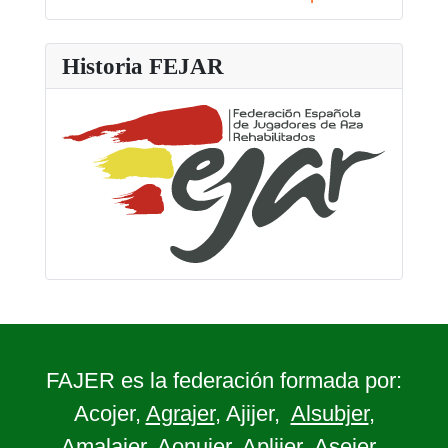
Historia FEJAR
FAJER es la federación formada por:
Acojer,
Agrajer
, Ajijer,
Alsubjer
,
Amalajer
,
Aonujer
, Aplijer,
Asejer
,