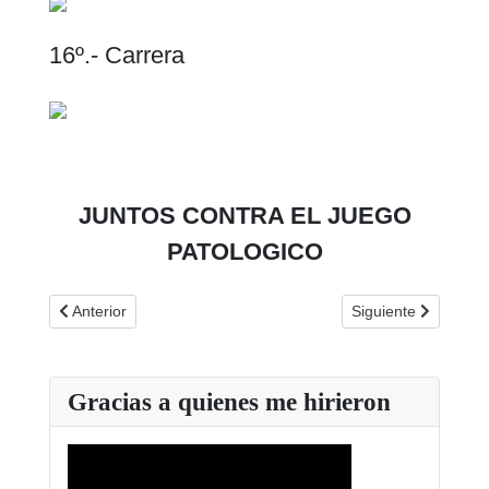
16º.- Carrera
JUNTOS CONTRA EL JUEGO
PATOLOGICO
Artículo anterior: XXXIII CONGRESO ANDALUZ DE JUGA
Artículo siguiente: 
Anterior
Siguiente
Gracias a quienes me hirieron