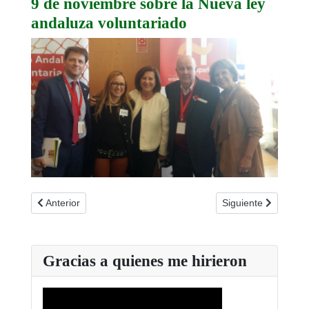
9 de noviembre sobre la Nueva ley
andaluza voluntariado
Artículo anterior: FAJER en el Consejo Asesor de Drogodepen
Artículo siguiente:
Anterior
Siguiente
Gracias a quienes me hirieron