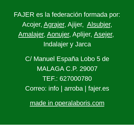
FAJER es la federación formada por:
Acojer,
Agrajer
, Ajijer,
Alsubjer
,
Amalajer
,
Aonujer
, Aplijer,
Asejer
,
Indalajer y Jarca
C/ Manuel España Lobo 5 de
MALAGA C.P. 29007
TEF.: 627000780
Correo: info | arroba | fajer.es
made in operalaboris.com