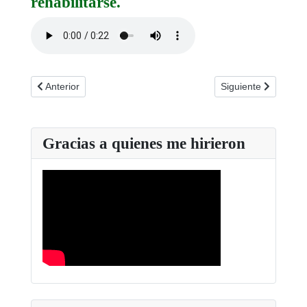
rehabilitarse.
Artículo anterior: 2 Jornada XXIX Congreso FAJER
Artículo siguiente:
Anterior
Siguiente
Gracias a quienes me hirieron