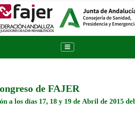
congreso de FAJER
n a los días 17, 18 y 19 de Abril de 2015 deb
 en rehabilitación Andaluzas aplauden que el Senado inste a restringir 