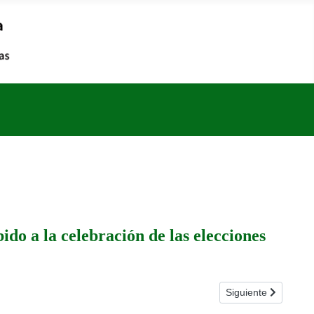
ido a la celebración de las elecciones
publicidad juegos online
Artículo siguiente: 
Siguiente