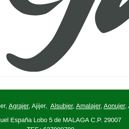
er,
Agrajer
, Ajijer,
Alsubjer
,
Amalajer
,
Aonujer
,
uel España Lobo 5 de MALAGA C.P. 29007