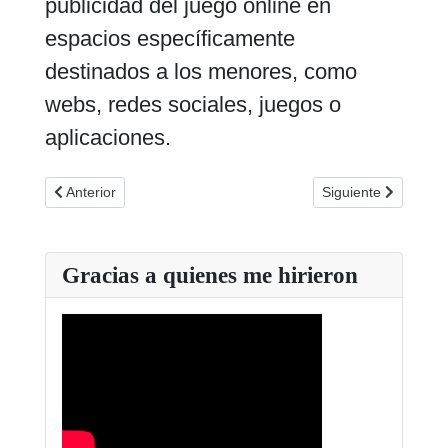
publicidad del juego online en
espacios específicamente
destinados a los menores, como
webs, redes sociales, juegos o
aplicaciones.
Artículo anterior: Programa del XXIV Congreso de FAJER
Artículo siguiente:
Anterior
Siguiente
Gracias a quienes me hirieron