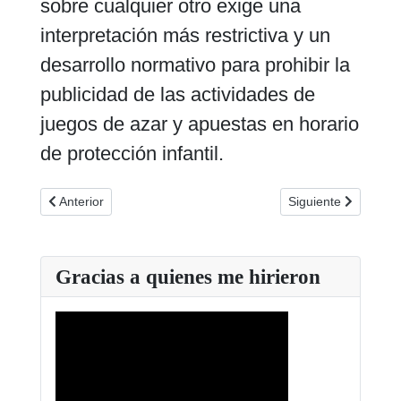
sobre cualquier otro exige una
interpretación más restrictiva y un
desarrollo normativo para prohibir la
publicidad de las actividades de
juegos de azar y apuestas en horario
de protección infantil.
Artículo anterior: Los españoles vivimos pendientes de What
Artículo siguiente
Anterior
Siguiente
Gracias a quienes me hirieron