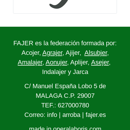
FAJER es la federación formada por:
Acojer,
Agrajer
, Ajijer,
Alsubjer
,
Amalajer
,
Aonujer
, Aplijer,
Asejer
,
Indalajer y Jarca
C/ Manuel España Lobo 5 de
MALAGA C.P. 29007
TEF.: 627000780
Correo: info | arroba | fajer.es
made in operalaboris.com