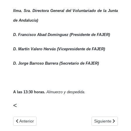
Ilma. Sra. Directora General del Voluntariado de la Junta
de Andalucía)
D. Francisco Abad Domínguez (Presidente de FAJER)
D. Martín Valero Hervás (Vicepresidente de FAJER)
D. Jorge Barroso Barrera (Secretario de FAJER)
A las 13:30 horas.
Almuerzo y despedida.
<
Artículo anterior: El consejo audiovisual de Andalucía consen
Artículo siguiente: 
Anterior
Siguiente